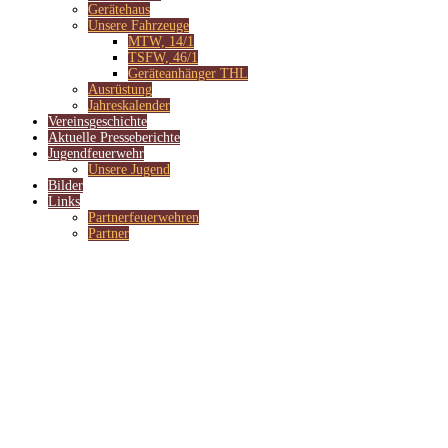
Gerätehaus
Unsere Fahrzeuge
MTW, 14/1
TSFW, 46/1
Geräteanhänger THL
Ausrüstung
Jahreskalender
Vereinsgeschichte
Aktuelle Presseberichte
Jugendfeuerwehr
Unsere Jugend
Bilder
Links
Partnerfeuerwehren
Partner