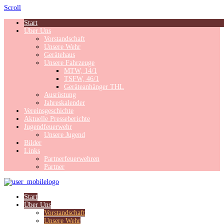
Scroll
Start
Über Uns
Vorstandschaft
Unsere Wehr
Gerätehaus
Unsere Fahrzeuge
MTW, 14/1
TSFW, 46/1
Geräteanhänger THL
Ausrüstung
Jahreskalender
Vereinsgeschichte
Aktuelle Presseberichte
Jugendfeuerwehr
Unsere Jugend
Bilder
Links
Partnerfeuerwehren
Partner
Start
Über Uns
Vorstandschaft
Unsere Wehr