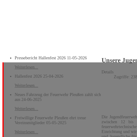
Pressebericht Hallenfest 2026
11-05-2026
Unsere Juge
Weiterlesen...
Details
Hallenfest 2026
25-04-2026
Zugriffe: 23
Weiterlesen...
Neues Fahrzeug der Feuerwehr Pleußen zahlt sich
aus
24-06-2025
Weiterlesen...
Die Jugendfeuerwehr
Freiwillige Feuerwehr Pleußen ehrt treue
zwischen 12 bis 
Vereinsmitglieder
05-05-2025
feuerwehrtechnische 
Einrichtung und wir
Weiterlesen...
und Jugendliche für