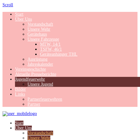
Scroll
Start
Über Uns
Vorstandschaft
Unsere Wehr
Gerätehaus
Unsere Fahrzeuge
MTW, 14/1
TSFW, 46/1
Geräteanhänger THL
Ausrüstung
Jahreskalender
Vereinsgeschichte
Aktuelle Presseberichte
Jugendfeuerwehr
Unsere Jugend
Bilder
Links
Partnerfeuerwehren
Partner
Start
Über Uns
Vorstandschaft
Unsere Wehr