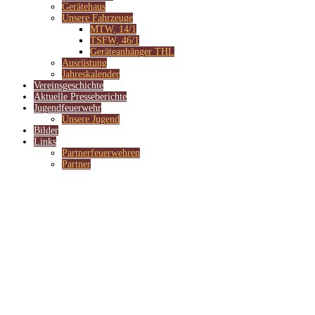
Gerätehaus
Unsere Fahrzeuge
MTW, 14/1
TSFW, 46/1
Geräteanhänger THL
Ausrüstung
Jahreskalender
Vereinsgeschichte
Aktuelle Presseberichte
Jugendfeuerwehr
Unsere Jugend
Bilder
Links
Partnerfeuerwehren
Partner