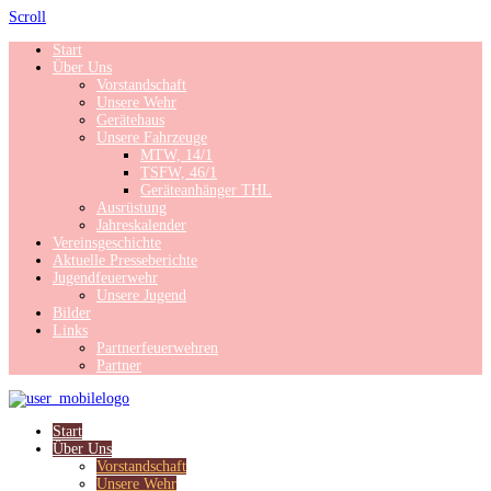
Scroll
Start
Über Uns
Vorstandschaft
Unsere Wehr
Gerätehaus
Unsere Fahrzeuge
MTW, 14/1
TSFW, 46/1
Geräteanhänger THL
Ausrüstung
Jahreskalender
Vereinsgeschichte
Aktuelle Presseberichte
Jugendfeuerwehr
Unsere Jugend
Bilder
Links
Partnerfeuerwehren
Partner
Start
Über Uns
Vorstandschaft
Unsere Wehr